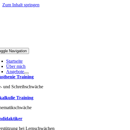
Zum Inhalt springen
oggle Navigation
Startseite
Über mich
Angebote
asthenie Training
e- und Schreibschwäche
kalkulie Training
hematikschwäche
ndidaktiker
erstützung bei Lernschwächen