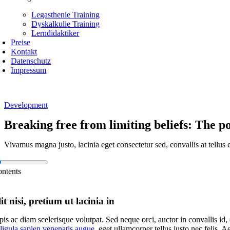
Legasthenie Training
Dyskalkulie Training
Lerndidaktiker
Preise
Kontakt
Datenschutz
Impressum
Development
Breaking free from limiting beliefs: The p
Vivamus magna justo, lacinia eget consectetur sed, convallis at tellus 
ontents
t nisi, pretium ut lacinia in
pis ac diam scelerisque volutpat. Sed neque orci, auctor in convallis id,
ligula sapien venenatis augue
, eget ullamcorper tellus justo nec felis. 