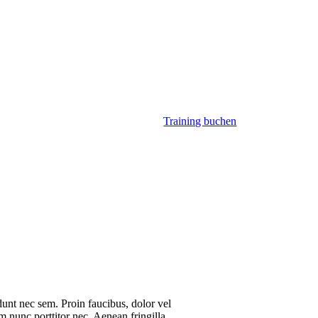
Training buchen
idunt nec sem. Proin faucibus, dolor vel
m nunc porttitor nec. Aenean fringilla