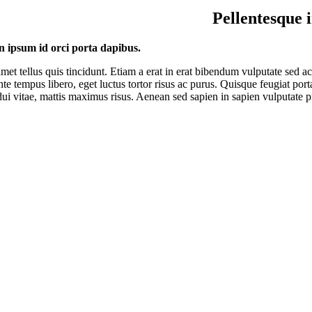
Pellentesque 
in ipsum id orci porta dapibus.
 amet tellus quis tincidunt. Etiam a erat in erat bibendum vulputate sed 
nte tempus libero, eget luctus tortor risus ac purus. Quisque feugiat po
ui vitae, mattis maximus risus. Aenean sed sapien in sapien vulputate pre