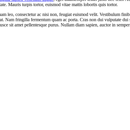
ate. Mauris turpis tortor, euismod vitae mattis lobortis quis tortor.
m leo, consectetur ac nisi non, feugiat euismod velit. Vestibulum finib
rat. Nam fringilla fermentum quam ac porta. Cras non dui vulputate dui s
. Fusce sit amet pellentesque purus. Nullam diam sapien, auctor in semper