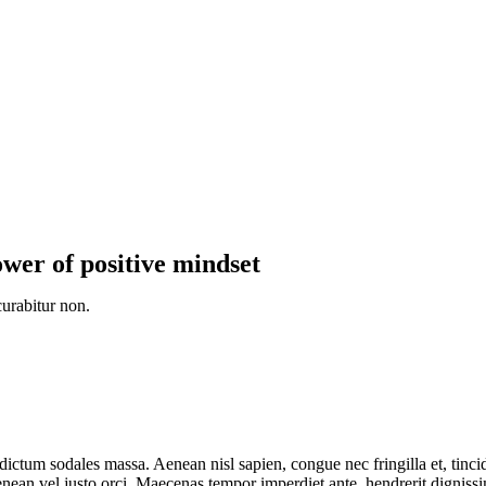
ower of positive mindset
curabitur non.
 dictum sodales massa. Aenean nisl sapien, congue nec fringilla et, tinc
Aenean vel justo orci. Maecenas tempor imperdiet ante, hendrerit dignissi