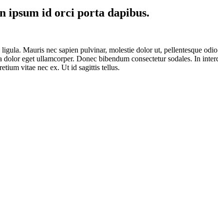
in ipsum id orci porta dapibus.
ac ligula. Mauris nec sapien pulvinar, molestie dolor ut, pellentesque od
rta dolor eget ullamcorper. Donec bibendum consectetur sodales. In inter
tium vitae nec ex. Ut id sagittis tellus.