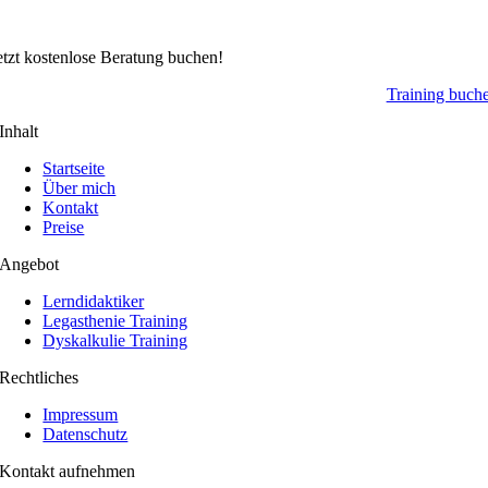
etzt kostenlose Beratung buchen!
Training buch
Inhalt
Startseite
Über mich
Kontakt
Preise
Angebot
Lerndidaktiker
Legasthenie Training
Dyskalkulie Training
Rechtliches
Impressum
Datenschutz
Kontakt aufnehmen